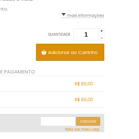
nto.
mais informações
+
QUANTIDADE
-
Adicionar ao Carrinho
DE PAGAMENTO
R$ 60,00
.
.
.
.
R$ 60,00
.
.
.
.
.
.
calcular
Não sei meu cep