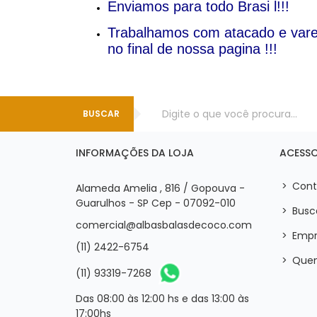
Enviamos para todo Brasi l!!!
Trabalhamos com atacado e varej
no final de nossa pagina !!!
BUSCAR
INFORMAÇÕES DA LOJA
ACESSO
>
Cont
Alameda Amelia , 816 / Gopouva -
Guarulhos - SP Cep - 07092-010
>
Busc
comercial@albasbalasdecoco.com
>
Empr
(11) 2422-6754
>
Que
(11) 93319-7268
Das 08:00 às 12:00 hs e das 13:00 às
17:00hs