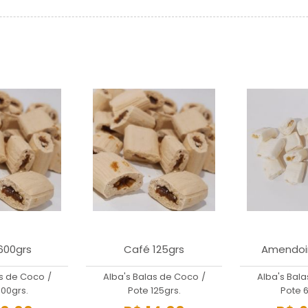
600grs
Café 125grs
Amendoi
as de Coco
/
Alba's Balas de Coco
/
Alba's Bal
00grs.
Pote 125grs.
Pote 6