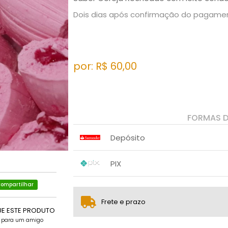
Dois dias após confirmação do pagame
por: R$
60,00
FORMAS 
Depósito
1x sem juros de R$ 60,00
.
.
.
.
PIX
.
.
1x sem juros de R$ 60,00
.
.
ompartilhar
.
.
.
.
Frete e prazo
UE ESTE PRODUTO
e para um amigo