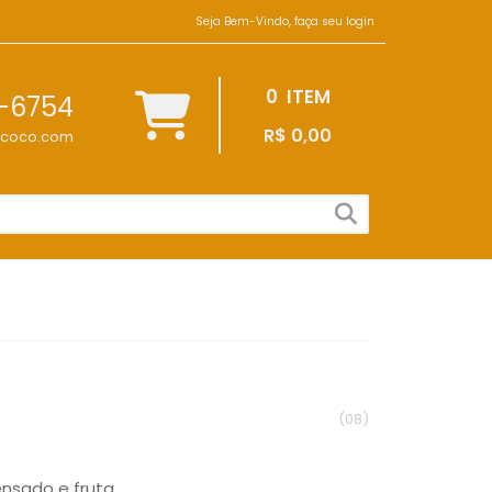
Seja Bem-Vindo, faça seu login
0
ITEM
2-6754
R$ 0,00
ecoco.com
(08)
nsado e fruta.