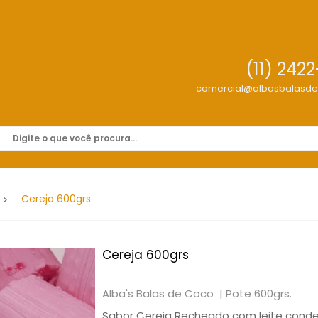
(11) 242
comercial@albasbalasd
Cereja 600grs
Cereja 600grs
Alba's Balas de Coco |
Pote 600grs.
Sabor Cereja Recheado com leite conde